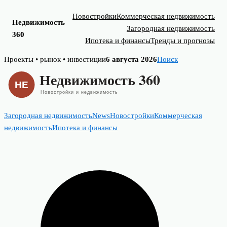
Новостройки
Коммерческая недвижимость
Недвижимость
Загородная недвижимость
360
Ипотека и финансы
Тренды и прогнозы
Skip
Проекты • рынок • инвестиции
6 августа 2026
Поиск
to
content
Загородная недвижимость
News
Новостройки
Коммерческая
недвижимость
Ипотека и финансы