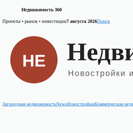
Недвижимость 360
Skip
Проекты • рынок • инвестиции
7 августа 2026
Поиск
to
content
Загородная недвижимость
News
Новостройки
Коммерческая нед