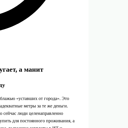
гает, а манит
ду
ь блажью «уставших от города». Это
 адекватные метры за те же деньги.
то сейчас люди целенаправленно
пить для постоянного проживания, а