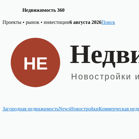
Недвижимость 360
Skip
Проекты • рынок • инвестиции
6 августа 2026
Поиск
to
content
Загородная недвижимость
News
Новостройки
Коммерческая нед