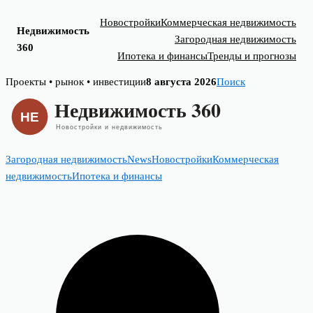
Новостройки
Коммерческая недвижимость
Недвижимость
Загородная недвижимость
360
Ипотека и финансы
Тренды и прогнозы
Skip
Проекты • рынок • инвестиции
8 августа 2026
Поиск
to
content
Загородная недвижимость
News
Новостройки
Коммерческая
недвижимость
Ипотека и финансы