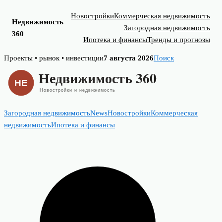
Новостройки
Коммерческая недвижимость
Недвижимость
Загородная недвижимость
360
Ипотека и финансы
Тренды и прогнозы
Skip
Проекты • рынок • инвестиции
7 августа 2026
Поиск
to
content
Загородная недвижимость
News
Новостройки
Коммерческая
недвижимость
Ипотека и финансы