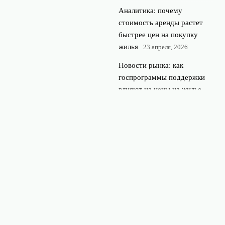
Аналитика: почему
стоимость аренды растет
быстрее цен на покупку
жилья
23 апреля, 2026
Новости рынка: как
госпрограммы поддержки
влияют на цены на жилье
22 апреля, 2026
© 2026 Недвижимость 360
Новостройки и недвижимость
News
Загородная недвижимость
Ипотека и финансы