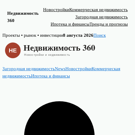
Новостройки
Коммерческая недвижимость
Недвижимость
Загородная недвижимость
360
Ипотека и финансы
Тренды и прогнозы
Skip
Проекты • рынок • инвестиции
8 августа 2026
Поиск
to
content
Загородная недвижимость
News
Новостройки
Коммерческая
недвижимость
Ипотека и финансы