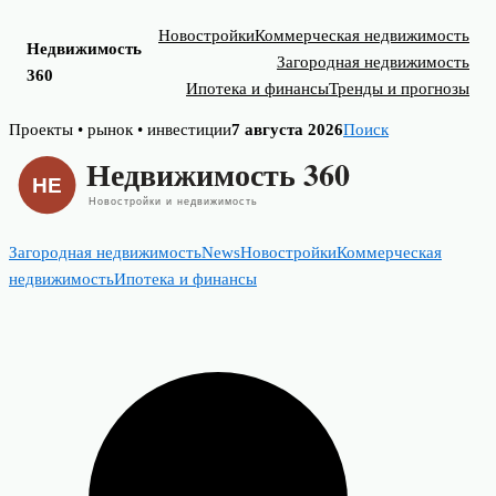
Новостройки
Коммерческая недвижимость
Недвижимость
Загородная недвижимость
360
Ипотека и финансы
Тренды и прогнозы
Skip
Проекты • рынок • инвестиции
7 августа 2026
Поиск
to
content
Загородная недвижимость
News
Новостройки
Коммерческая
недвижимость
Ипотека и финансы