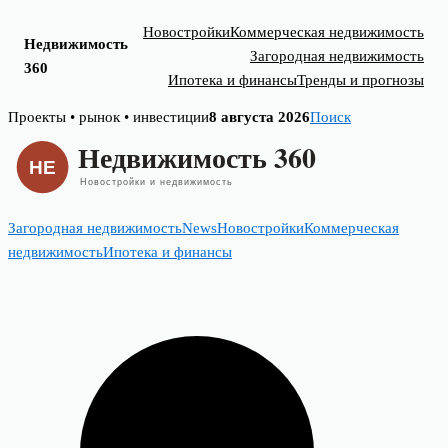
Новостройки
Коммерческая недвижимость
Недвижимость
Загородная недвижимость
360
Ипотека и финансы
Тренды и прогнозы
Skip
Проекты • рынок • инвестиции
8 августа 2026
Поиск
to
content
Загородная недвижимость
News
Новостройки
Коммерческая
недвижимость
Ипотека и финансы