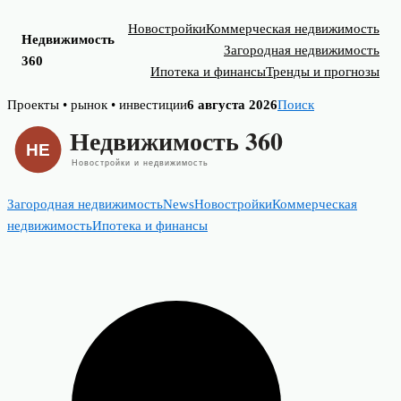
Новостройки
Коммерческая недвижимость
Недвижимость
Загородная недвижимость
360
Ипотека и финансы
Тренды и прогнозы
Skip
Проекты • рынок • инвестиции
6 августа 2026
Поиск
to
content
Загородная недвижимость
News
Новостройки
Коммерческая
недвижимость
Ипотека и финансы