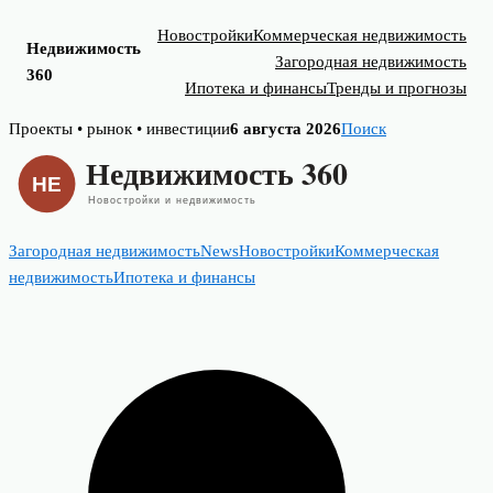
Новостройки
Коммерческая недвижимость
Недвижимость
Загородная недвижимость
360
Ипотека и финансы
Тренды и прогнозы
Skip
Проекты • рынок • инвестиции
6 августа 2026
Поиск
to
content
Загородная недвижимость
News
Новостройки
Коммерческая
недвижимость
Ипотека и финансы