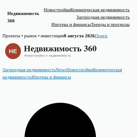
Новостройки
Коммерческая недвижимость
Недвижимость
Загородная недвижимость
360
Ипотека и финансы
Тренды и прогнозы
Skip
Проекты • рынок • инвестиции
8 августа 2026
Поиск
to
content
Загородная недвижимость
News
Новостройки
Коммерческая
недвижимость
Ипотека и финансы