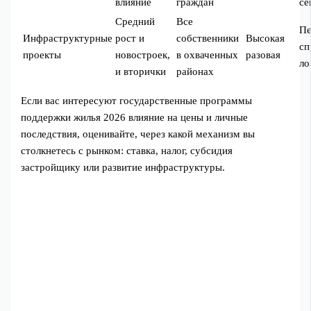
влияние
граждан
се
Средний
Все
Пе
Инфраструктурные
рост и
собственники
Высокая
сп
проекты
новостроек,
в охваченных
разовая
ло
и вторички
районах
Если вас интересуют государственные программы
поддержки жилья 2026 влияние на цены и личные
последствия, оценивайте, через какой механизм вы
столкнетесь с рынком: ставка, налог, субсидия
застройщику или развитие инфраструктуры.