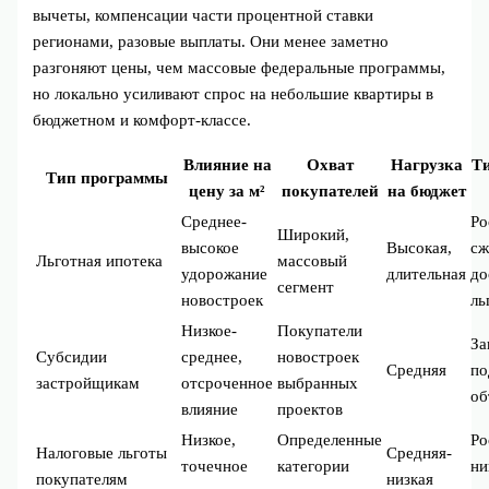
вычеты, компенсации части процентной ставки
регионами, разовые выплаты. Они менее заметно
разгоняют цены, чем массовые федеральные программы,
но локально усиливают спрос на небольшие квартиры в
бюджетном и комфорт-классе.
Влияние на
Охват
Нагрузка
Т
Тип программы
цену за м²
покупателей
на бюджет
Среднее-
Ро
Широкий,
высокое
Высокая,
сж
Льготная ипотека
массовый
удорожание
длительная
до
сегмент
новостроек
ль
Низкое-
Покупатели
За
Субсидии
среднее,
новостроек
Средняя
по
застройщикам
отсроченное
выбранных
об
влияние
проектов
Низкое,
Определенные
Ро
Налоговые льготы
Средняя-
точечное
категории
н
покупателям
низкая