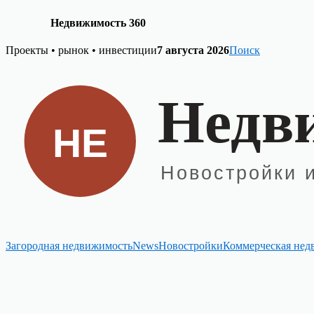
Недвижимость 360
Skip
Проекты • рынок • инвестиции
7 августа 2026
Поиск
to
content
Загородная недвижимость
News
Новостройки
Коммерческая нед