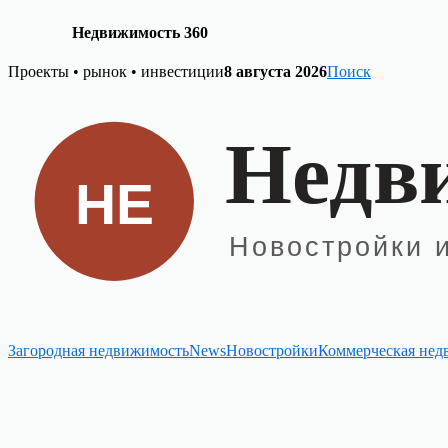
Недвижимость 360
Skip
Проекты • рынок • инвестиции
8 августа 2026
Поиск
to
content
Загородная недвижимость
News
Новостройки
Коммерческая нед