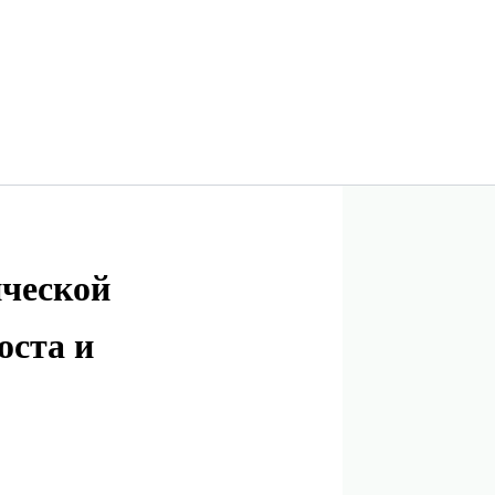
ической
оста и