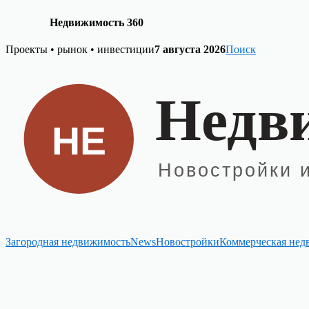
Недвижимость 360
Skip
Проекты • рынок • инвестиции
7 августа 2026
Поиск
to
content
Загородная недвижимость
News
Новостройки
Коммерческая нед