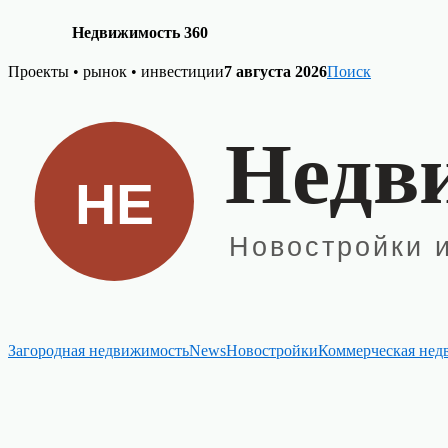
Недвижимость 360
Skip
Проекты • рынок • инвестиции
7 августа 2026
Поиск
to
content
Загородная недвижимость
News
Новостройки
Коммерческая нед