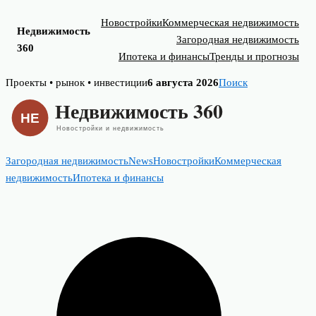
Новостройки
Коммерческая недвижимость
Недвижимость
Загородная недвижимость
360
Ипотека и финансы
Тренды и прогнозы
Skip
Проекты • рынок • инвестиции
6 августа 2026
Поиск
to
content
Загородная недвижимость
News
Новостройки
Коммерческая
недвижимость
Ипотека и финансы