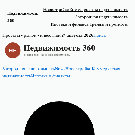
Новостройки
Коммерческая недвижимость
Недвижимость
Загородная недвижимость
360
Ипотека и финансы
Тренды и прогнозы
Skip
Проекты • рынок • инвестиции
7 августа 2026
Поиск
to
content
Загородная недвижимость
News
Новостройки
Коммерческая
недвижимость
Ипотека и финансы