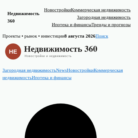
Новостройки
Коммерческая недвижимость
Недвижимость
Загородная недвижимость
360
Ипотека и финансы
Тренды и прогнозы
Skip
Проекты • рынок • инвестиции
8 августа 2026
Поиск
to
content
Загородная недвижимость
News
Новостройки
Коммерческая
недвижимость
Ипотека и финансы