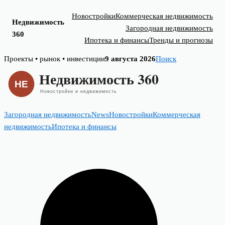
Новостройки
Коммерческая недвижимость
Недвижимость
Загородная недвижимость
360
Ипотека и финансы
Тренды и прогнозы
Skip
Проекты • рынок • инвестиции
9 августа 2026
Поиск
to
content
Загородная недвижимость
News
Новостройки
Коммерческая
недвижимость
Ипотека и финансы