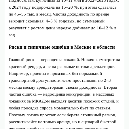
Подмосковья, купленная за 10–11 млн в 2022–2023 годах,
к 2024 году подорожала на 15–20 %, при этом сдавалась
по 45–55 тыс. в месяц. Чистая доходность по аренде
выходит скромная, 4–5 % годовых, но суммарный
результат с ростом цены нередко добивает до 10–12 % в
год.
Риски и типичные ошибки в Москве и области
Главный риск — переоценка локаций. Новичок смотрит на
красивый рендер, а не на реальные потоки арендаторов.
Например, проекты в промзонах без нормальной
транспортной доступности легко простаивают по 2–3
месяца между арендаторами, съедая доходность. Вторая
частая ошибка — недооценка конкуренции: в массовых
локациях за МКАДом выходят десятки похожих студий, и
любая просадка спроса моментально бьет по ставкам.
Поэтому логика простая: если берете столичный регион,
рассчитывайте не только аренду, но и сценарий быстрой
продажи, чтобы не зависнуть в момент, когда рынок