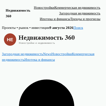
Новостройки
Коммерческая недвижимость
Недвижимость
Загородная недвижимость
360
Ипотека и финансы
Тренды и прогнозы
Skip
Проекты • рынок • инвестиции
9 августа 2026
Поиск
to
content
Загородная недвижимость
News
Новостройки
Коммерческая
недвижимость
Ипотека и финансы