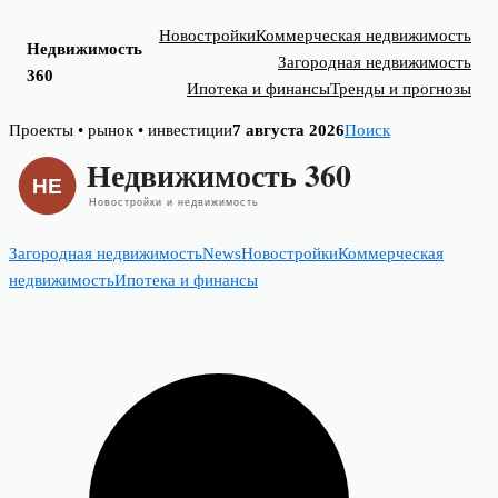
Новостройки
Коммерческая недвижимость
Недвижимость
Загородная недвижимость
360
Ипотека и финансы
Тренды и прогнозы
Skip
Проекты • рынок • инвестиции
7 августа 2026
Поиск
to
content
Загородная недвижимость
News
Новостройки
Коммерческая
недвижимость
Ипотека и финансы