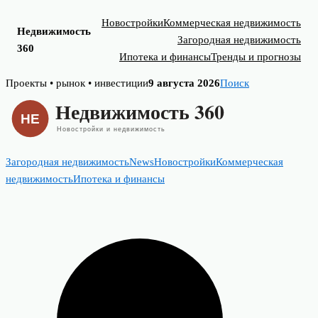
Новостройки
Коммерческая недвижимость
Недвижимость
Загородная недвижимость
360
Ипотека и финансы
Тренды и прогнозы
Skip
Проекты • рынок • инвестиции
9 августа 2026
Поиск
to
content
Загородная недвижимость
News
Новостройки
Коммерческая
недвижимость
Ипотека и финансы