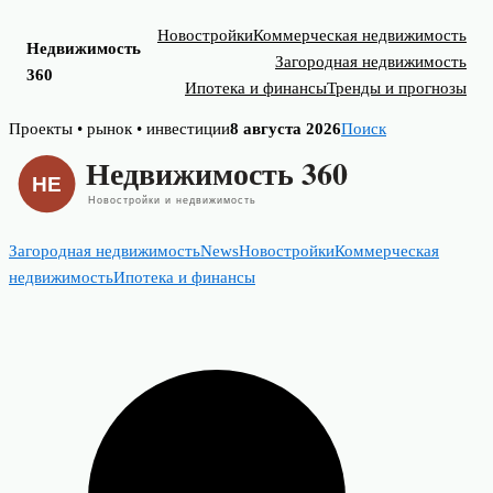
Новостройки
Коммерческая недвижимость
Недвижимость
Загородная недвижимость
360
Ипотека и финансы
Тренды и прогнозы
Skip
Проекты • рынок • инвестиции
8 августа 2026
Поиск
to
content
Загородная недвижимость
News
Новостройки
Коммерческая
недвижимость
Ипотека и финансы