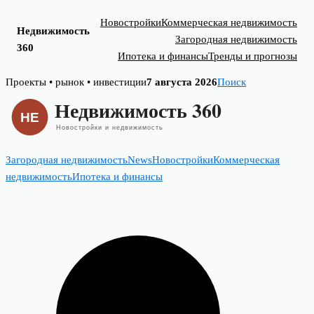
Новостройки
Коммерческая недвижимость
Недвижимость
Загородная недвижимость
360
Ипотека и финансы
Тренды и прогнозы
Skip
Проекты • рынок • инвестиции
7 августа 2026
Поиск
to
content
Загородная недвижимость
News
Новостройки
Коммерческая
недвижимость
Ипотека и финансы