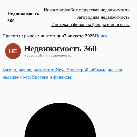
Новостройки
Коммерческая недвижимость
Недвижимость
Загородная недвижимость
360
Ипотека и финансы
Тренды и прогнозы
Skip
Проекты • рынок • инвестиции
7 августа 2026
Поиск
to
content
Загородная недвижимость
News
Новостройки
Коммерческая
недвижимость
Ипотека и финансы