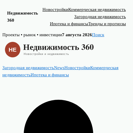
Новостройки
Коммерческая недвижимость
Недвижимость
Загородная недвижимость
360
Ипотека и финансы
Тренды и прогнозы
Skip
Проекты • рынок • инвестиции
7 августа 2026
Поиск
to
content
Загородная недвижимость
News
Новостройки
Коммерческая
недвижимость
Ипотека и финансы