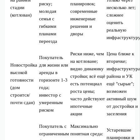
риску;
планировок;
стадии
несколько лет;
молодая
современные
(котлован)
сложнее
семья с
инженерные
оценить
гибкими
решения и
реальную
планами
дворы
инфраструктур
переезда
Риски ниже, чем
Цена ближе к
Покупатель
на котловане;
вторичке;
Новостройка
для жизни или
видно динамику
инфраструктур
высокой
аренды в
стройки; всё ещё
района и УК
готовности
горизонте 1-3
есть потенциал
ещё "сырые";
(дом
года;
роста цены;
возможен
строится/
инвестор с
часто действуют
активный шум
почти сдан)
умеренным
ипотечные
от достройки и
риском
акции
заселения
Покупатель с
Максимально
Устаревшие
ограниченным
понятная среда:
планировки и