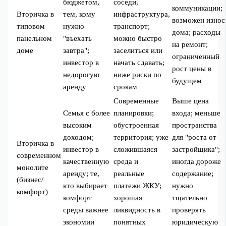
бюджетом,
соседи,
коммуникации;
Вторичка в
тем, кому
инфраструктура,
возможен износ
типовом
нужно
транспорт;
дома; расходы
панельном
"въехать
можно быстро
на ремонт;
доме
завтра";
заселиться или
ограниченный
инвестор в
начать сдавать;
рост цены в
недорогую
ниже риски по
будущем
аренду
срокам
Современные
Выше цена
Семья с более
планировки;
входа; меньше
высоким
обустроенная
пространства
доходом;
территория; уже
для "роста от
Вторичка в
инвестор в
сложившаяся
застройщика";
современном
качественную
среда и
иногда дороже
монолите
аренду; те,
реальные
содержание;
(бизнес/
кто выбирает
платежи ЖКУ;
нужно
комфорт)
комфорт
хорошая
тщательно
среды важнее
ликвидность в
проверять
экономии
понятных
юридическую