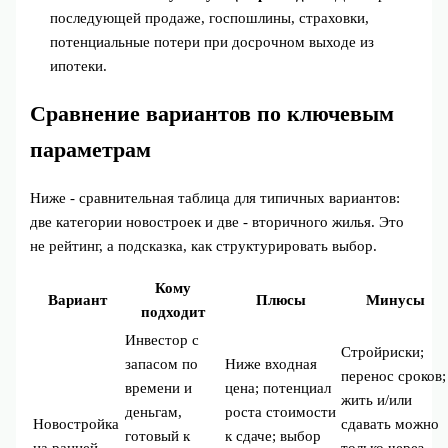
последующей продаже, госпошлины, страховки,
потенциальные потери при досрочном выходе из
ипотеки.
Сравнение вариантов по ключевым
параметрам
Ниже - сравнительная таблица для типичных вариантов:
две категории новостроек и две - вторичного жилья. Это
не рейтинг, а подсказка, как структурировать выбор.
Кому
Вариант
Плюсы
Минусы
подходит
Инвестор с
Стройриски;
запасом по
Ниже входная
перенос сроков;
времени и
цена; потенциал
жить и/или
деньгам,
роста стоимости
Новостройка
сдавать можно
готовый к
к сдаче; выбор
на ранней
только через