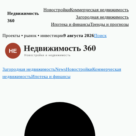
Новостройки
Коммерческая недвижимость
Недвижимость
Загородная недвижимость
360
Ипотека и финансы
Тренды и прогнозы
Skip
Проекты • рынок • инвестиции
9 августа 2026
Поиск
to
content
Загородная недвижимость
News
Новостройки
Коммерческая
недвижимость
Ипотека и финансы